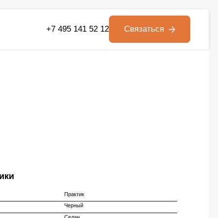
+7 495 141 52 12
Связаться
ики
Практик
Черный
Седан