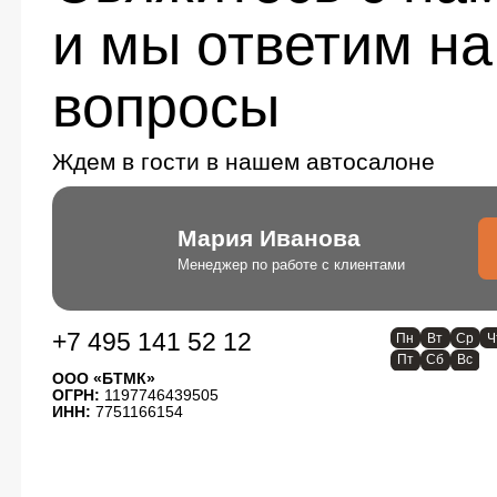
и мы ответим на
вопросы
Ждем в гости в нашем автосалоне
Мария Иванова
Менеджер по работе с клиентами
+7 495 141 52 12
Пн
Вт
Ср
Ч
Пт
Сб
Вс
ООО «БТМК»
ОГРН:
1197746439505
ИНН:
7751166154