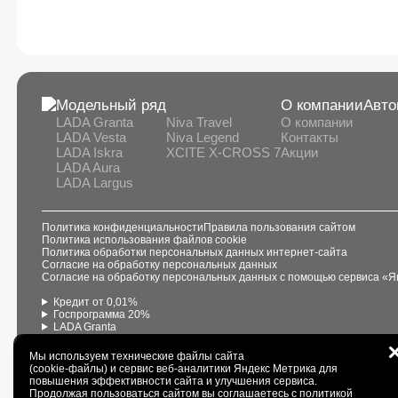
Модельный ряд
О компании
Авто
LADA Granta
Niva Travel
О компании
LADA Vesta
Niva Legend
Контакты
LADA Iskra
XCITE X-CROSS 7
Акции
LADA Aura
LADA Largus
Политика конфиденциальности
Правила пользования сайтом
Политика использования файлов cookie
Политика обработки персональных данных интернет-сайта
Согласие на обработку персональных данных
Согласие на обработку персональных данных с помощью сервиса «Я
Кредит от 0,01%
Госпрограмма 20%
LADA Granta
LADA Vesta
LADA Largus
Мы используем технические файлы сайта
LADA Iskra
(cookie-файлы) и сервис веб-аналитики Яндекс Метрика для
LADA Aura
повышения эффективности сайта и улучшения сервиса.
Niva Legend
Продолжая пользоваться сайтом вы соглашаетесь с
политикой