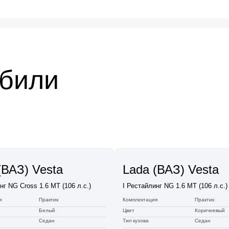
обили
(ВАЗ) Vesta
Lada (ВАЗ) Vesta
нг NG Cross 1.6 MT (106 л.с.)
I Рестайлинг NG 1.6 MT (106 л.с.)
я
Практик
Комплектация
Практик
Белый
Цвет
Коричневый
Седан
Тип кузова
Седан