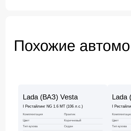
Похожие автом
Lada (ВАЗ) Vesta
Lada 
I Рестайлинг NG 1.6 MT (106 л.с.)
I Рестайли
Комплектация
Практик
Комплектаци
Цвет
Коричневый
Цвет
Тип кузова
Седан
Тип кузова