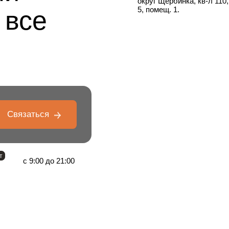
округ Щербинка, кв-л 110, 
5, помещ. 1.
 все
Связаться
т
с 9:00 до 21:00