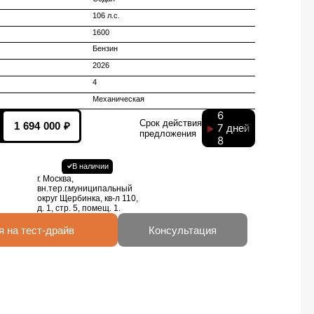
106 л.с.
1600
Бензин
2026
4
Механическая
6
Срок действия
1 694 000 ₽
7
дней
предложения
8
В наличии
г. Москва,
вн.тер.г.муниципальный
округ Щербинка, кв-л 110,
д. 1, стр. 5, помещ. 1.
я на тест-драйв
Консультация