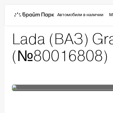
Автомобили в наличии
М
Модельный ряд
Granta
Lada (ВАЗ) Granta
Lada (ВАЗ) Gr
(№80016808)