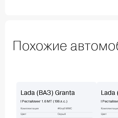
Похожие автомо
Lada (ВАЗ) Granta
Lada 
I Рестайлинг 1.6 MT (106 л.с.)
I Рестайли
Комплектация
#Клуб ММС
Комплектаци
Цвет
Серый
Цвет