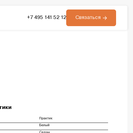
+7 495 141 52 12
Связаться
тики
Практик
Белый
Седан