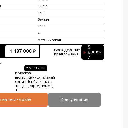
я
90 л.с.
1600
Бензин
2026
4
Механическая
5
Срок действия
6
1 197 000 ₽
дней
предложения
7
₽
В наличии
г. Москва,
вн.тер.г.муниципальный
округ Щербинка, кв-л
110, д. 1, стр. 5, помещ.
1.
я на тест-драйв
Консультация