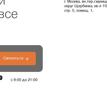
и
г. Москва, вн.тер.г.муни
округ Щербинка, кв-л 110
стр. 5, помещ. 1.
все
Связаться
т
с 9:00 до 21:00