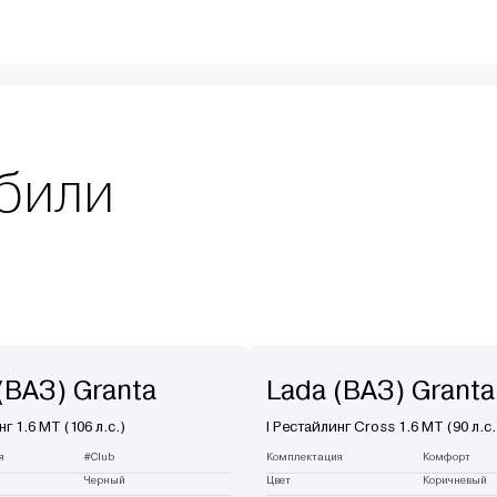
били
(ВАЗ) Granta
Lada (ВАЗ) Granta
нг 1.6 MT (106 л.с.)
I Рестайлинг Cross 1.6 MT (90 л.с.
я
#Club
Комплектация
Комфорт
Черный
Цвет
Коричневый