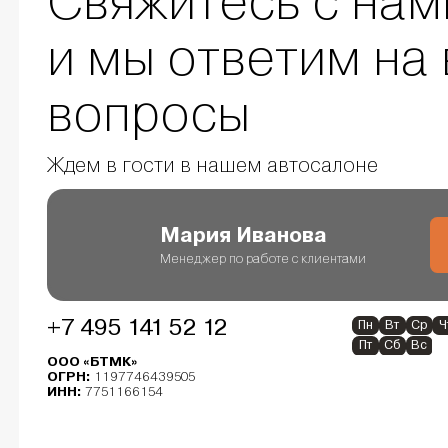
Свяжитесь с нам
и мы ответим на 
вопросы
Ждем в гости в нашем автосалоне
Мария Иванова
Менеджер по работе с клиентами
+7 495 141 52 12
Пн
Вт
Ср
Ч
Пт
Сб
Вс
ООО «БТМК»
ОГРН:
1197746439505
ИНН:
7751166154