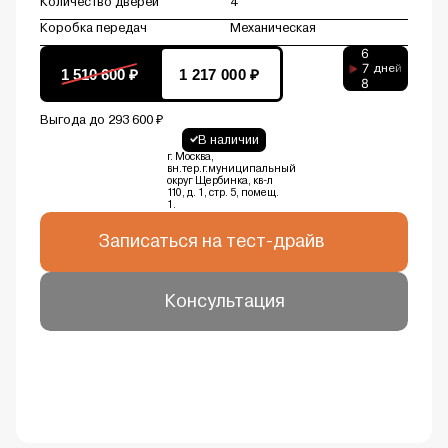
Количество дверей
4
Коробка передач
Механическая
6
7
дней
1 510 600 ₽
1 217 000 ₽
8
Выгода до 293 600 ₽
В наличии
г. Москва,
вн.тер.г.муниципальный
округ Щербинка, кв-л
110, д. 1, стр. 5, помещ.
1.
Записаться на тест-драйв
Консультация