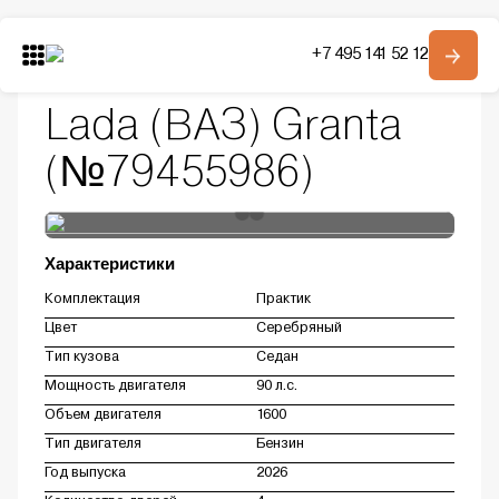
Главная
Автомобили в наличии
+7 495 141 52 12
Модельный ряд
Granta
Lada (ВАЗ) Granta
Модельный ряд
О компании
Lada (ВАЗ) Granta
Контакты
(№79455986)
Получить консультацию
Характеристики
Комплектация
Практик
Цвет
Серебряный
Тип кузова
Седан
Мощность двигателя
90 л.с.
Объем двигателя
1600
Тип двигателя
Бензин
Год выпуска
2026