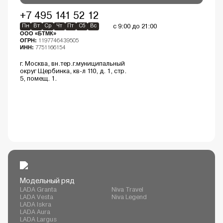
+7 495 141 52 12
с 9:00 до 21:00
Пн
Вт
Ср
Чт
Пт
Сб
Вс
ООО «БТМК»
ОГРН:
1197746439505
ИНН:
7751166154
г. Москва, вн.тер.г.муниципальный
округ Щербинка, кв-л 110, д. 1, стр.
5, помещ. 1.
Модельный ряд
LADA Granta
Niva Travel
LADA Vesta
Niva Legend
LADA Iskra
LADA Aura
LADA Largus